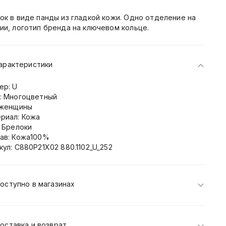
ок в виде панды из гладкой кожи. Одно отделение на
ии, логотип бренда на ключевом кольце.
арактеристики
ер: U
: Многоцветный
 женщины
риал: Кожа
: Брелоки
ав: Кожа100%
кул: C880P21X02 880.1102_U_252
оступно в магазинах
оставка и возврат