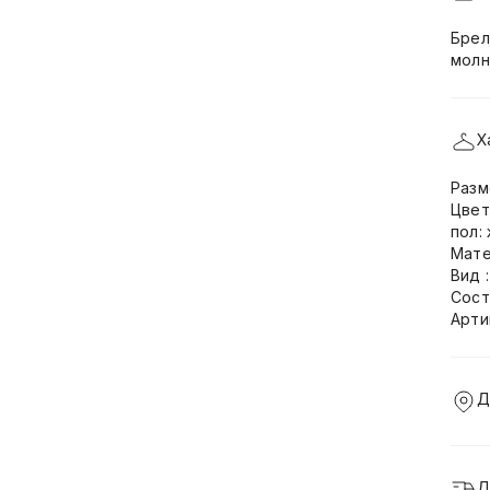
Брел
молн
Х
Разм
Цвет
пол:
Мате
Вид 
Сост
Арти
Д
Д