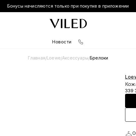
Бонусы начисляются только при покупке в приложении
Новости
Главная
Loewe
Аксессуары
Брелоки
/
/
/
Loe
Кож
339 
О