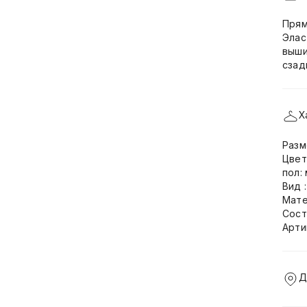
Прям
Элас
выши
сзад
Х
Разм
Цвет
пол:
Вид 
Мате
Сост
Арти
Д