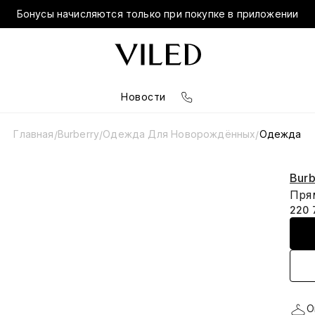
Бонусы начисляются только при покупке в приложении
Новости
Главная
Burberry
Одежда Для Новорождённых
Одежда
/
/
/
Burb
Пря
220 
О