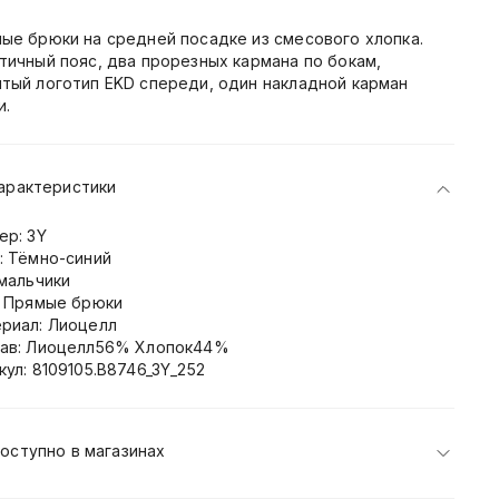
ые брюки на средней посадке из смесового хлопка.
тичный пояс, два прорезных кармана по бокам,
тый логотип EKD спереди, один накладной карман
и.
арактеристики
ер: 3Y
: Тёмно-синий
 мальчики
: Прямые брюки
риал: Лиоцелл
ав: Лиоцелл56% Хлопок44%
кул: 8109105.B8746_3Y_252
оступно в магазинах