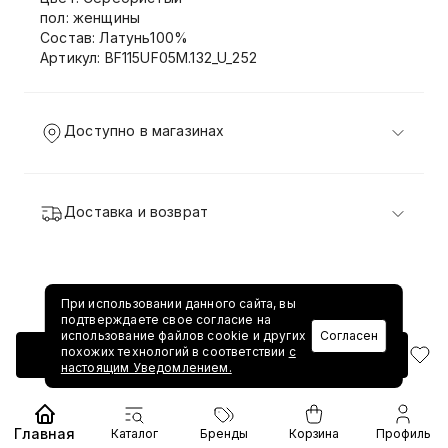
пол: женщины
Состав: Латунь100%
Артикул: BF115UF05M.132_U_252
Доступно в магазинах
Доставка и возврат
При использовании данного сайта, вы
подтверждаете свое согласие на
использование файлов cookie и других
Согласен
похожих технологий в соответствии
с
Добавить в корзину
настоящим Уведомлением.
Главная
Каталог
Бренды
Корзина
Профиль