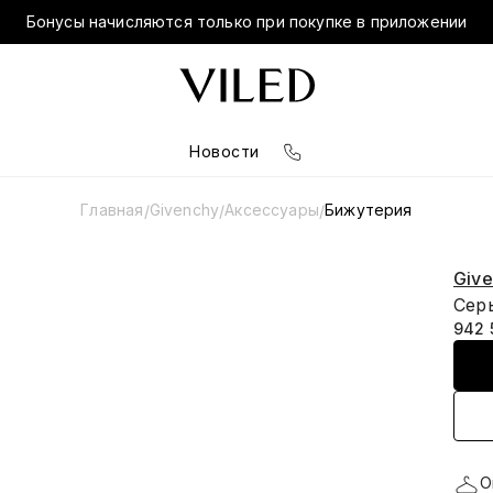
Бонусы начисляются только при покупке в приложении
Новости
Главная
Givenchy
Аксессуары
Бижутерия
/
/
/
Giv
Серь
942 
О