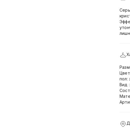
Серь
крис
Эффе
утон
лишн
Х
Разм
Цвет
пол:
Вид 
Сост
Мате
Арти
Д