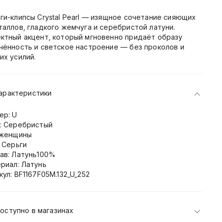
ги-клипсы Crystal Pearl — изящное сочетание сияющих
таллов, гладкого жемчуга и серебристой латуни.
ктный акцент, который мгновенно придаёт образу
чённость и светское настроение — без проколов и
их усилий.
арактеристики
ер: U
: Серебристый
 женщины
: Серьги
ав: Латунь100%
риал: Латунь
кул: BF1167F05M.132_U_252
оступно в магазинах