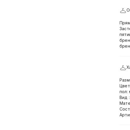
О
Прям
Заст
пяти
брен
брен
Х
Разм
Цвет
пол:
Вид 
Мате
Сост
Арти