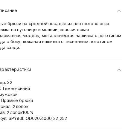
писание
ые брюки на средней посадке из плотного хлопка.
ежка на пуговице и молнии, классическая
карманная модель, металлическая нашивка с логотипом
да с боку, кожаная нашивка с тисненным логотипом
да сзади.
арактеристики
ер: 32
: Тёмно-синий
 мужской
: Прямые брюки
риал: Хлопок
ав: Хлопок100%
кул: SPY80L OD020.4000_32_252