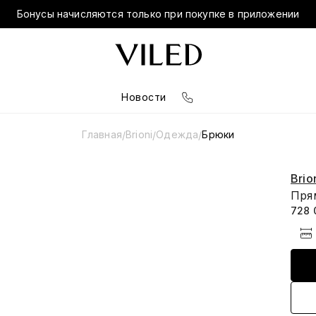
Бонусы начисляются только при покупке в приложении
Новости
Главная
Brioni
Одежда
Брюки
/
/
/
Brio
Пря
728 