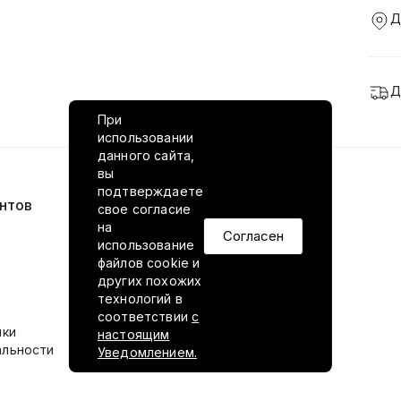
Д
Д
При
использовании
данного сайта,
вы
подтверждаете
нтов
VILED в соцсетях
свое согласие
на
Согласен
использование
файлов cookie и
других похожих
технологий в
соответствии
с
ики
настоящим
альности
Уведомлением.