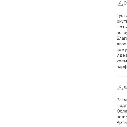
О
Густ
окут
Ноты
погр
Благ
алоэ
кожу
Идеа
крем
парф
Х
Разм
Подг
Обла
пол:
Арти