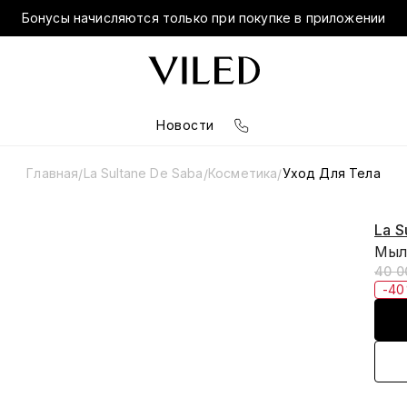
Бонусы начисляются только при покупке в приложении
Новости
Главная
La Sultane De Saba
Косметика
Уход Для Тела
/
/
/
La S
Мыло
40 0
-4