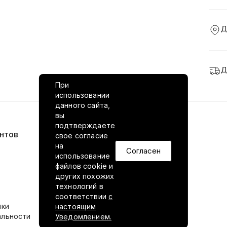
Д
Д
При
использовании
данного сайта,
вы
подтверждаете
нтов
VILED в соцсетях
свое согласие
на
Согласен
использование
файлов cookie и
других похожих
технологий в
соответствии
с
ики
настоящим
альности
Уведомлением.