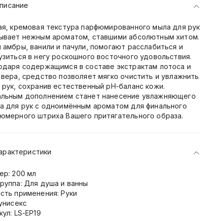
писание
ая, кремовая текстура парфюмированного мыла для рук
ывает нежным ароматом, ставшими абсолютным хитом.
 амбры, ванили и пачули, помогают расслабиться и
узиться в негу роскошного восточного удовольствия.
одаря содержащимся в составе экстрактам лотоса и
 вера, средство позволяет мягко очистить и увлажнить
 рук, сохранив естественный рН-баланс кожи.
льным дополнением станет нанесение увлажняющего
а для рук с одноимённым ароматом для финального
юмерного штриха Вашего притягательного образа.
арактеристики
ер: 200 мл
руппа: Для душа и ванны
сть применения: Руки
 унисекс
кул: LS-EP19