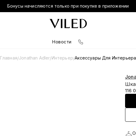
Бонусы начисляются только при покупке в приложении
Новости
Главная
Jonathan Adler
Интерьер
Аксессуары Для Интерьер
/
/
/
Jona
Шкат
116 
О