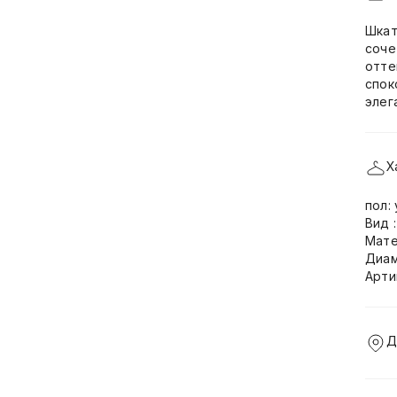
Шкат
соче
отте
спок
элег
Х
пол:
Вид 
Мате
Диам
Арти
Д