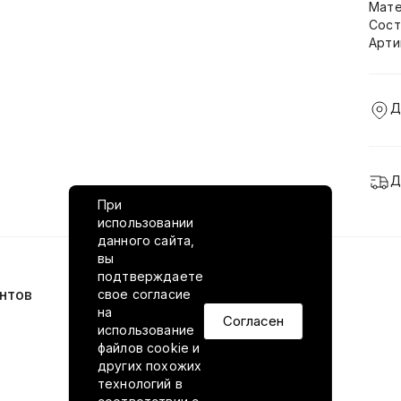
Мате
Сост
Арти
Д
Д
При
использовании
данного сайта,
вы
подтверждаете
нтов
VILED в соцсетях
свое согласие
на
Согласен
использование
файлов cookie и
других похожих
технологий в