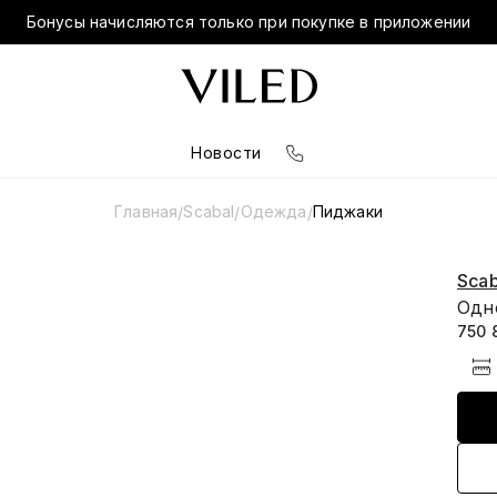
Бонусы начисляются только при покупке в приложении
Новости
Главная
Scabal
Одежда
Пиджаки
/
/
/
Scab
Одн
750 