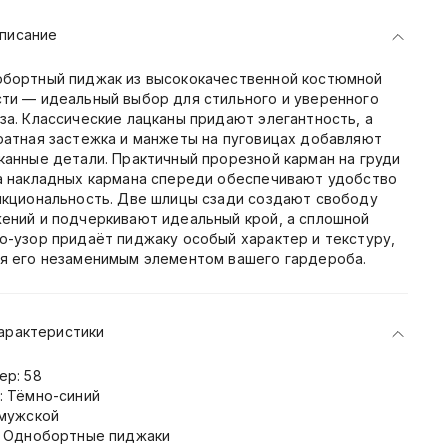
писание
бортный пиджак из высококачественной костюмной
ти — идеальный выбор для стильного и уверенного
за. Классические лацканы придают элегантность, а
ратная застежка и манжеты на пуговицах добавляют
канные детали. Практичный прорезной карман на груди
а накладных кармана спереди обеспечивают удобство
нкциональность. Две шлицы сзади создают свободу
ений и подчеркивают идеальный крой, а сплошной
о-узор придаёт пиджаку особый характер и текстуру,
я его незаменимым элементом вашего гардероба.
арактеристики
ер: 58
: Тёмно-синий
 мужской
: Однобортные пиджаки