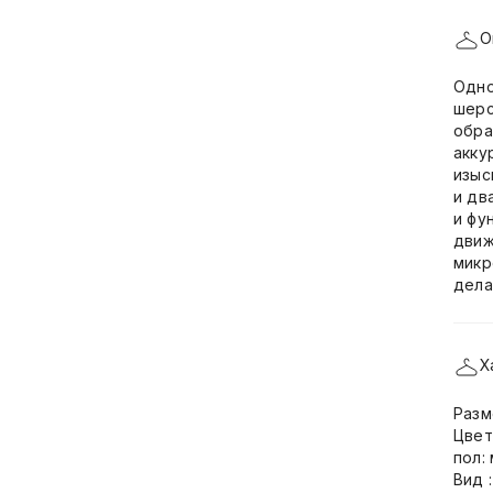
О
Одно
шерс
обра
акку
изыс
и дв
и фу
движ
микр
дела
Х
Разм
Цвет
пол:
Вид 