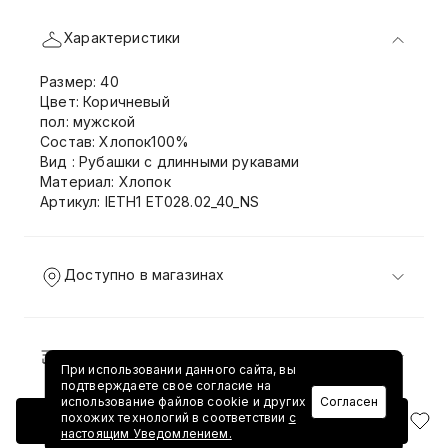
Характеристики
Размер: 40
Цвет: Коричневый
пол: мужской
Состав: Хлопок100%
Вид : Рубашки с длинными рукавами
Материал: Хлопок
Артикул: IETH1 ET028.02_40_NS
Доступно в магазинах
Доставка и возврат
При использовании данного сайта, вы
подтверждаете свое согласие на
использование файлов cookie и других
Согласен
похожих технологий в соответствии
с
Добавить в корзину
настоящим Уведомлением.