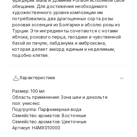
Фредерик Маль и Доминик Ропьон исполнили свои
обещания. Для достижения необходимого
художественного уровня композиции им
потребовались два драгоценных сорта розы:
розовая эссенция из Болгарии и абсолю розы из
Турции. Эти ингредиенты сочетаются с нотами
яблока, розового перца, гвоздики и чувственной
базой из пачули, лабданума и амброксана,
которая делает аккорд единым и неделимым,
подобно клятве.
Характеристики
Размер: 100 мл
Область применения: Зона шеи и декольте
пол: унисекс
Подгруппа: Парфюмерная вода
Семейство ароматов: Восточные
Семейство ароматов: Цветочные
Артикул: H4MX010000