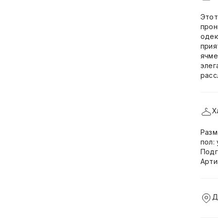
Этот
прон
одек
прия
ячме
элег
расс
Х
Разм
пол:
Подг
Арти
Д