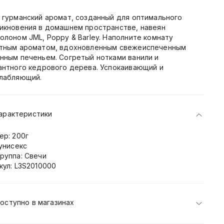
 гурманский аромат, созданный для оптимального
икновения в домашнем пространстве, навеян
олоном JML, Poppy & Barley. Наполните комнату
тным ароматом, вдохновленным свежеиспеченным
нным печеньем. Согретый нотками ванили и
антного кедрового дерева. Успокаивающий и
лабляющий.
арактеристики
ер: 200г
 унисекс
руппа: Свечи
кул: L3S2010000
оступно в магазинах