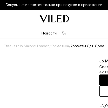
Бонусы начисляются только при покупке в приложении
Новости
Главная
Jo Malone London
Косметика
Ароматы Для Дома
/
/
/
Jo M
Свеч
42 6
О