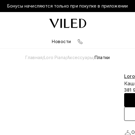
Бонусы начисляются только при покупке в приложении
Новости
Главная
Loro Piana
Аксессуары
Платки
/
/
/
Loro
Каш
381 
О