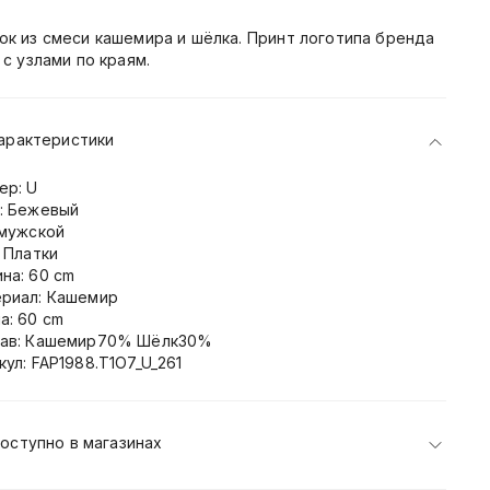
ок из смеси кашемира и шёлка. Принт логотипа бренда
e с узлами по краям.
арактеристики
ер: U
: Бежевый
 мужской
: Платки
на: 60 cm
риал: Кашемир
а: 60 cm
ав: Кашемир70% Шёлк30%
кул: FAP1988.T1O7_U_261
оступно в магазинах