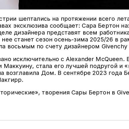
устрии шептались на протяжении всего лет
вах эксклюзива сообщает: Сара Бертон н
деле дизайнера представят всем работник
 нее станет сезон осень-зима 2025/26 в 
ла восьмым по счету дизайнером Givenchy 
ано исключительно с Alexander McQueen. 
и Маккуину, стала его лучшей подругой и 
а возглавила Дом. В сентябре 2023 года Б
Макгирр.
торические», творения Сары Бертон в Give