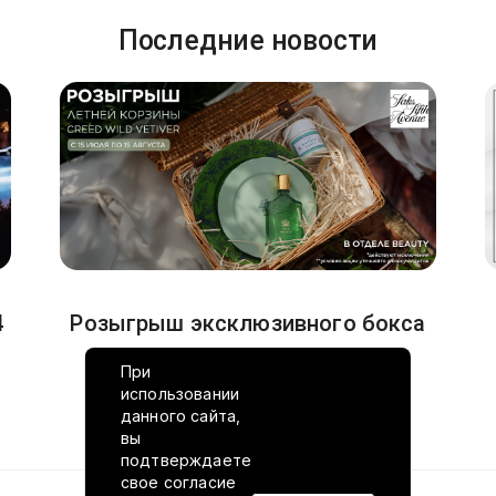
Последние новости
4
Розыгрыш эксклюзивного бокса
Creed в Saks Fifth Avenue
При
использовании
10.07.2026
данного сайта,
вы
подтверждаете
свое согласие