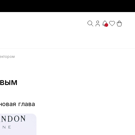
ректором
овым
новая глава