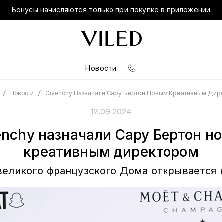
Бонусы начисляются только при покупке в приложении
Новости
/
/
Givenchy Назначали Сару Бертон Новым Креативным Ди
Новости
12.09.2024
enchy назначали Сару Бертон н
креативным директором
великого французского Дома открывается 