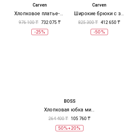
Carven
Carven
Хлопковое платье-рубашка
Широкие брюки с защипами
976 100 ₸
732 075 ₸
825 300 ₸
412 650 ₸
-25%
-50%
BOSS
Хлопковая юбка миди
264 400 ₸
105 760 ₸
50%+20%