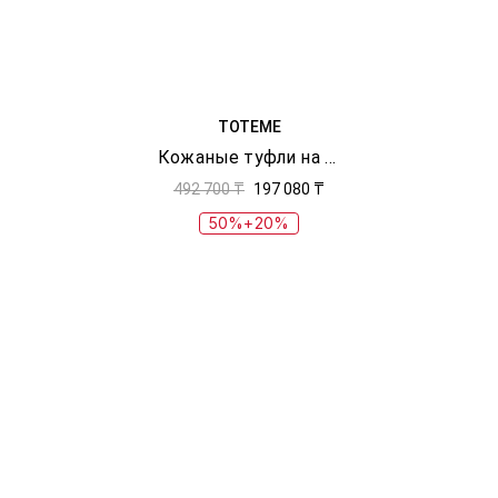
TOTEME
Кожаные туфли на танкетке
492 700 ₸
197 080 ₸
50%+20%