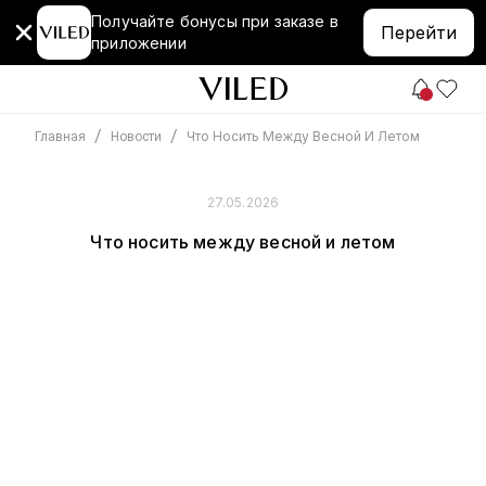
Получайте бонусы при заказе в
Перейти
приложении
/
/
Что Носить Между Весной И Летом
Главная
Новости
27.05.2026
Что носить между весной и летом