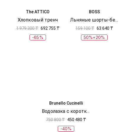
The ATTICO
BOSS
Хлопковый тренч
Льняные шорты-бермуды
1 979 300 ₸
692 755 ₸
159 100 ₸
63 640 ₸
-65%
50%+20%
Brunello Cucinelli
Водолазка с короткими рукавами
750 800 ₸
450 480 ₸
-40%