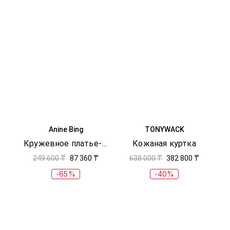
Anine Bing
TONYWACK
Кружевное платье-комбинация
Кожаная куртка
249 600 ₸
87 360 ₸
638 000 ₸
382 800 ₸
-65%
-40%