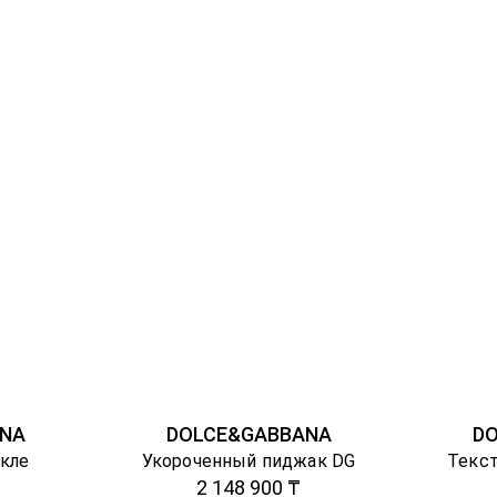
NA
DOLCE&GABBANA
D
укле
Укороченный пиджак DG
Текст
2 148 900 ₸