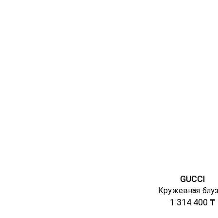
GUCCI
Кружевная блу
1 314 400 ₸