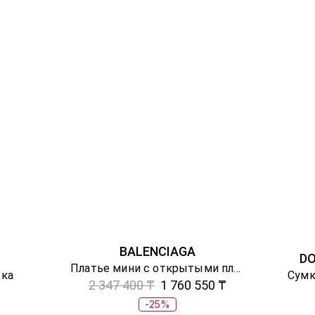
BALENCIAGA
D
Платье мини с открытыми плечами
зка
Сумк
2 347 400 ₸
1 760 550 ₸
-25%