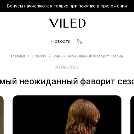
Бонусы начисляются только при покупке в приложении
Новости
/
/
Самый Неожиданный Фаворит Сезона
Главная
Новости
26.06.2026
мый неожиданный фаворит сез