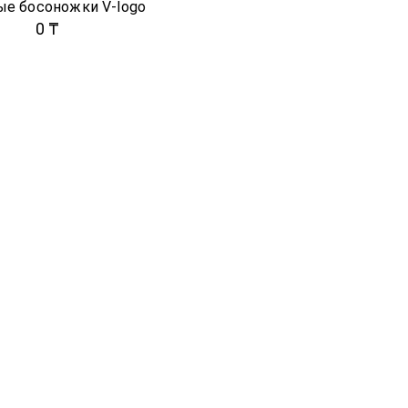
е босоножки V-logo
0 ₸