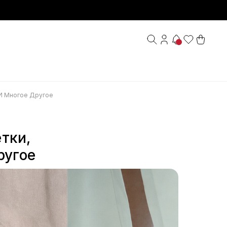
s И Многое Другое
етки,
ругое