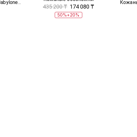
Кожаные босоножки Babylone Russo
Кожаны
435 200 ₸
174 080 ₸
50%+20%