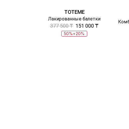
TOTEME
Лакированные балетки
377 500 ₸
151 000 ₸
50%+20%