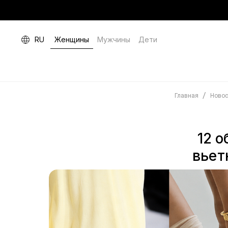
RU
Женщины
Мужчины
Дети
/
Главная
Новос
12 о
вьет