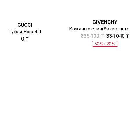
GIVENCHY
GUCCI
Туфли Horsebit
835 100 ₸
334 040 ₸
0 ₸
50%+20%