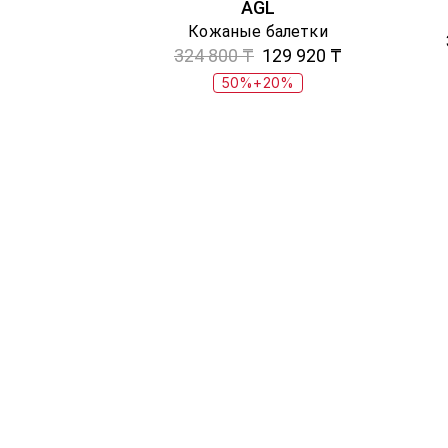
AGL
Кожаные балетки
324 800 ₸
129 920 ₸
50%+20%