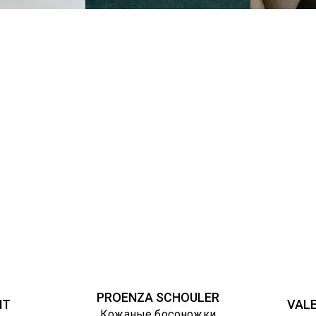
PROENZA SCHOULER
NT
VAL
Кожаные босоножки