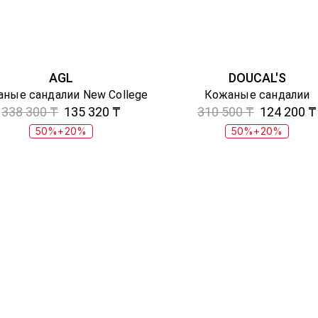
AGL
DOUCAL'S
ные сандалии New College
Кожаные сандалии
338 300 ₸
135 320 ₸
310 500 ₸
124 200 ₸
50%+20%
50%+20%