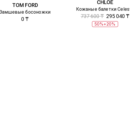
CHLOE
TOM FORD
Кожаные балетки Celes
Замшевые босоножки
737 600 ₸
295 040 ₸
0 ₸
50%+20%