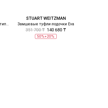
STUART WEITZMAN
Кожаные слингбэки с логотипом
Замшевые туфли-лодочки Eva
351 700 ₸
140 680 ₸
50%+20%