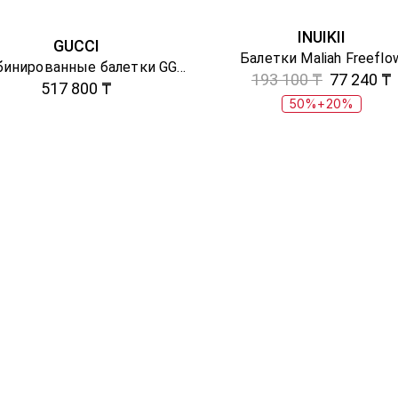
INUIKII
GUCCI
Балетки Maliah Freeflo
Комбинированные балетки GG Supreme
193 100 ₸
77 240 ₸
517 800 ₸
50%+20%