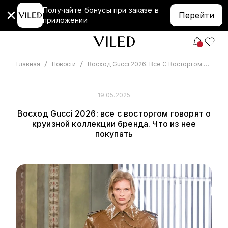
Получайте бонусы при заказе в
Перейти
приложении
/
/
Восход Gucci 2026: Все С Восторгом Говорят О Круизной Коллекции Бренда. Что Из Нее Покупать
Главная
Новости
19.05.2025
Восход Gucci 2026: все с восторгом говорят о
круизной коллекции бренда. Что из нее
покупать