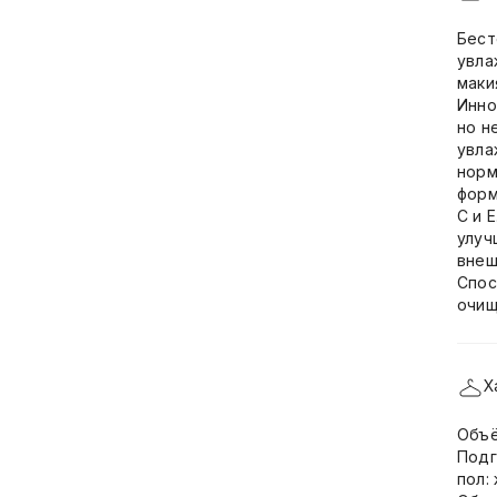
Бест
увла
маки
Инно
но н
увла
норм
форм
C и 
улуч
внеш
Спос
очищ
Х
Объё
Подг
пол: