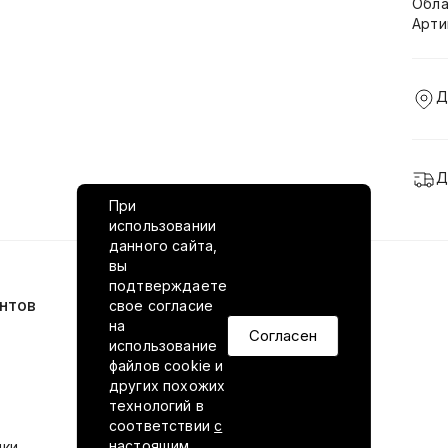
Обла
Арти
Д
Д
При
использовании
данного сайта,
вы
подтверждаете
нтов
VILED в соцсетях
свое согласие
на
Согласен
использование
файлов cookie и
других похожих
технологий в
соответствии
с
настоящим
ики