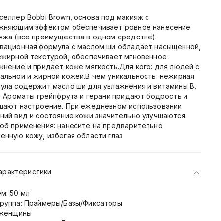
селлер Bobbi Brown, основа под макияж с
жняющим эффектом обеспечивает ровное нанесение
яжа (все преимущества в одном средстве).
вационная формула с маслом ши обладает насыщенной,
ежирной текстурой, обеспечивает мгновенное
жнение и придает коже мягкость.Для кого: для людей с
альной и жирной кожей.В чем уникальность: нежирная
ула содержит масло ши для увлажнения и витамины B,
E. Ароматы грейпфрута и герани придают бодрость и
шают настроение. При ежедневном использовании
ний вид и состояние кожи значительно улучшаются.
об применения: нанесите на предварительно
енную кожу, избегая области глаз
арактеристики
м: 50 мл
руппа: Праймеры/Базы/Фиксаторы
 женщины