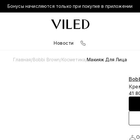
Бонусы начисляются только при покупке в приложении
Новости
Главная
Bobbi Brown
Косметика
Макияж Для Лица
/
/
/
Bob
Крем
41 8
О