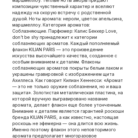
маршмеллоу. Теплые ноты амбры придают
композиции чувственный характер и вселяют
надежду на скорую встречу с родственной
душой. Ноты аромата: нероли, цветок апельсина,
маршмеллоу. Категория ароматов:
Cоблазняющие. Парфюмер: Калис Беккер Love,
don’t be shy принадлежит к категории
соблазняющих ароматов. Каждый пополняемый
флакон KILIAN PARIS — это произведение
искусства высочайшего качества, созданное с
особым вниманием к деталям. Флаконы
соблазняющих ароматов покрыты белым лаком и
украшены гравировкой с изображением щита
Ахиллеса. Как говорит Килиан Хеннесси: «Аромат
— это не только оружие соблазнения, но и ваша
защита». Золотистая металлическая пластина, на
которой вручную выгравировано название
аромата, делает флакон еще более утонченным.
Внимание к деталям является гарантией роскоши
бренда KILIAN PARIS, а как известно, настоящая
роскошь не эфемерна — она длится всю жизнь.
Именно поэтому флакон этого неповторимого
аромата предполагает многоразовое