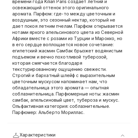
времени года Kilian Paris создает летний и
освежающий оттенок этого оригинального
аромата. Парфюм: где-то между цветочным и
воздушным, это сезонный нектар, который не
дает покоя летним пчелам. Парфюм открывается
нотами яркого апельсинового цвета из Северной
Африки вместе с розами из Турции и Марокко, но
в его сердце воплощается новое сочетание:
египетский жасмин Самбак брызжет водянистым
подъемом и вечно похотливой туберозой,
которая смягчается благодаря
текстурированному ощущению свежести.
Строгий и бархатный шлейф с выразительным
цветочным мускусом напоминает нам, что
обладательница этого аромата — опытная
соблазнительница. Парфюмерные ноты: жасмин
самбак, апельсиновый цвет, тубероза и мускус.
Ольфактивная категория: соблазнительные.
Парфюмер: Альберто Мориллас.
Характеристики