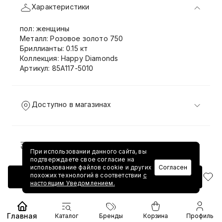
Характеристики
пол: женщины
Металл: Розовое золото 750
Бриллианты: 0.15 кт
Коллекция: Happy Diamonds
Артикул: 85A117-5010
Доступно в магазинах
Доставка и возврат
При использовании данного сайта, вы
подтверждаете свое согласие на
использование файлов cookie и других
Согласен
похожих технологий в соответствии
с
Добавить в корзину
настоящим Уведомлением.
Главная
Каталог
Бренды
Корзина
Профиль