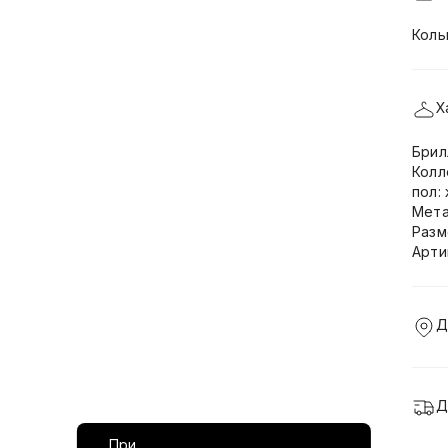
Коль
Х
Брил
Колл
пол:
Мета
Разм
Арти
Д
Д
При