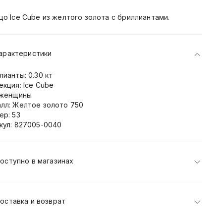
цо Ice Cube из желтого золота с бриллиантами.
арактеристики
лианты: 0.30 кт
екция: Ice Cube
 женщины
лл: Желтое золото 750
ер: 53
кул: 827005-0040
оступно в магазинах
оставка и возврат