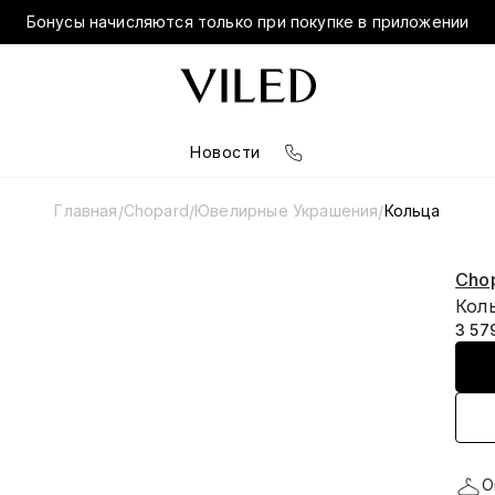
Бонусы начисляются только при покупке в приложении
Новости
Главная
Chopard
Ювелирные Украшения
Кольца
/
/
/
Cho
Коль
3 57
О