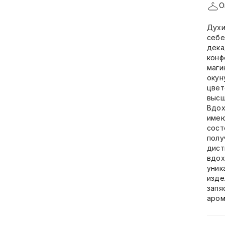
О
Духи
себе
дека
конф
маги
окун
цвет
высш
Вдох
имею
сост
полу
дист
вдох
уник
изде
запя
аром