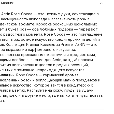
писание
 Aerin Rose Cocoa — это нежные духи, сочетающие в
 насыщенность шоколада и элегантность розы в
дентском аромате. Коробка роскошных шоколадных
ет и букет роз — оба любимых подарка — передают
ю радостного момента. Rose Cocoa — это приглашение
уться в радостное искусство кондитерских изделий и
ов. Коллекция Premier Коллекция Premier AERIN — это
ее выражение парфюмерного искусства.
новленные прекрасными местами и ингредиентами,
щими особое значение для Aerin, каждый парфюм
оит из великолепных цветов и редких эссенций,
ченных с помощью непреходящего искусства
илляции. Rose Cocoa — гурманский аромат,
новленный розой и воплощающий магию праздников и
альное искусство, которое таится в кондитерских
лиях и цветах. Распылите на кожу, грудь, за ушами,
стья, шею и в другие места, где вы хотите чувствовать
ат.