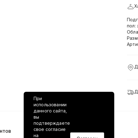
Х
Подг
пол:
Обла
Разм
Арти
Д
Д
При
использовании
данного сайта,
вы
подтверждаете
свое согласие
нтов
VILED в соцсетях
на