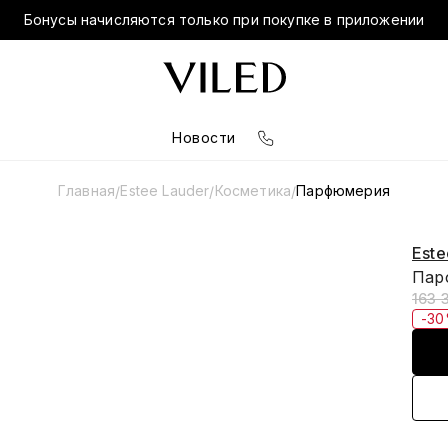
Бонусы начисляются только при покупке в приложении
Новости
Главная
Estee Lauder
Косметика
Парфюмерия
/
/
/
Este
Пар
163 
-3