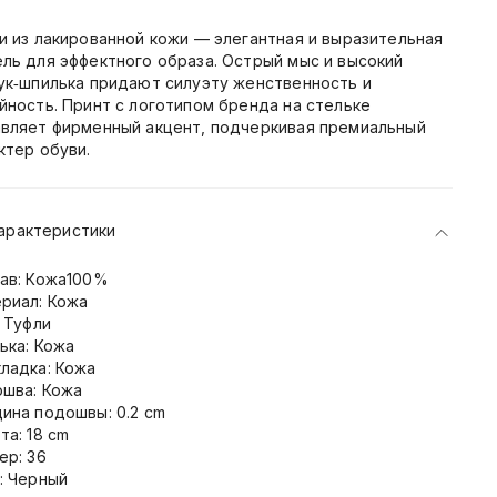
и из лакированной кожи — элегантная и выразительная
ль для эффектного образа. Острый мыс и высокий
ук‑шпилька придают силуэту женственность и
йность. Принт с логотипом бренда на стельке
вляет фирменный акцент, подчеркивая премиальный
ктер обуви.
арактеристики
ав: Кожа100%
риал: Кожа
: Туфли
ька: Кожа
ладка: Кожа
шва: Кожа
ина подошвы: 0.2 cm
та: 18 cm
ер: 36
: Черный