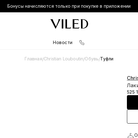
Бонусы начисляются только при покупке в приложении
Новости
Главная
Christian Louboutin
Обувь
Туфли
/
/
/
Chri
Лак
525 
О