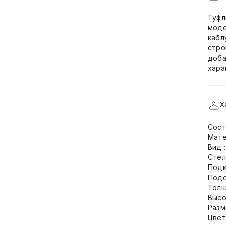
Туфл
моде
кабл
стро
доба
хара
Х
Сост
Мате
Вид 
Стел
Подк
Подо
Толщ
Высо
Разм
Цвет