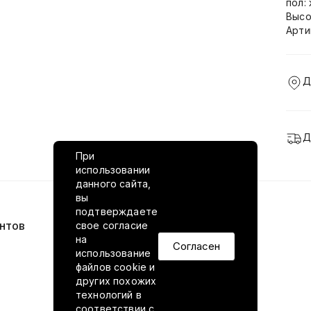
пол:
Высо
Арти
Д
Д
При
использовании
данного сайта,
вы
подтверждаете
нтов
VILED в соцсетях
свое согласие
на
Согласен
использование
файлов cookie и
других похожих
технологий в
соответствии
с