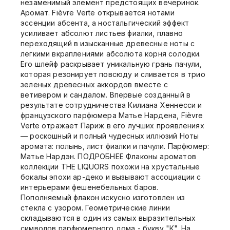
незаменимый элемент предстоящих вечеринок.
Аромат. Fièvre Verte открывается нотами
эссенции абсента, а ностальгический эффект
усиливает абсолют листьев фиалки, плавно
переходящий в изысканные древесные ноты с
легкими вкраплениями абсолюта корня солодки.
Его шлейф раскрывает уникальную грань пачули,
которая резонирует повсюду и сливается в трио
зеленых древесных аккордов вместе с
ветивером и сандалом. Впервые созданный в
результате сотрудничества Килиана Хеннесси и
французского парфюмера Матье Нардена, Fièvre
Verte отражает Париж в его лучших проявлениях
— роскошный и полный чудесных иллюзий Ноты
аромата: полынь, лист фиалки и пачули. Парфюмер:
Матье Нардэн. ПОДРОБНЕЕ Флаконы ароматов
коллекции THE LIQUORS похожи на хрустальные
бокалы эпохи ар-деко и вызывают ассоциации с
интерьерами фешенебельных баров.
Пополняемый флакон искусно изготовлен из
стекла с узором. Геометрические линии
складываются в один из самых выразительных
символов парфюмерного дома - букву "К". На