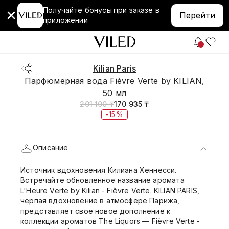
Получайте бонусы при заказе в
Перейти
приложении
Kilian Paris
Парфюмерная вода Fièvre Verte by KILIAN,
50 мл
201 100 ₸
170 935 ₸
-15%
Описание
Источник вдохновения Килиана Хеннесси.
Встречайте обновленное название аромата
L'Heure Verte by Kilian - Fièvre Verte. KILIAN PARIS,
черпая вдохновение в атмосфере Парижа,
представляет свое новое дополнение к
коллекции ароматов The Liquors — Fièvre Verte -