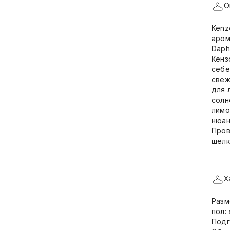
О
Kenz
аром
Daph
Кенз
себе
свеж
для 
солн
лимо
нюан
Пров
шелк
Х
Разм
пол:
Подг