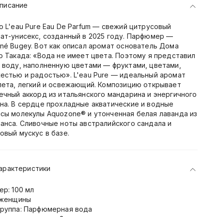
писание
o L'eau Pure Eau De Parfum — свежий цитрусовый
ат-унисекс, созданный в 2025 году. Парфюмер —
né Bugey. Вот как описал аромат основатель Дома
о Такада: «Вода не имеет цвета. Поэтому я представил
 воду, наполненную цветами — фруктами, цветами,
естью и радостью». L'eau Pure — идеальный аромат
лета, легкий и освежающий. Композицию открывает
ечный аккорд из итальянского мандарина и энергичного
на. В сердце прохладные акватические и водные
сы молекулы Aquozone® и утонченная белая лаванда из
анса. Сливочные ноты австралийского сандала и
овый мускус в базе.
арактеристики
ер: 100 мл
 женщины
руппа: Парфюмерная вода