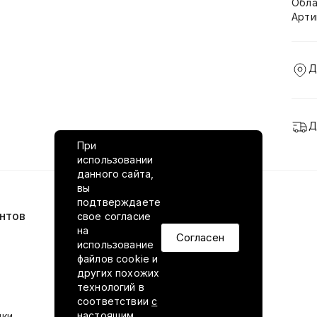
Обла
Арти
Д
Д
При
использовании
данного сайта,
вы
подтверждаете
нтов
VILED в соцсетях
свое согласие
на
Согласен
использование
файлов cookie и
других похожих
технологий в
соответствии
с
настоящим
ики