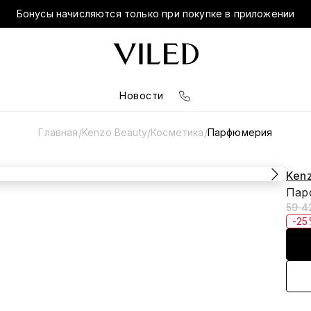
Бонусы начисляются только при покупке в приложении
Новости
Главная
Kenzo Beauty
Косметика
Парфюмерия
/
/
/
Kenz
Пар
59 4
-2