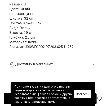
Размер: U
Цвет: Синий
пол: женщины
Ширина: 32 cm
Состав: Кожа100%
Вид : Клатчи
Высота: 29 cm
Глубина: 2.5 cm
Материал: Кожа
Артикул: J06WF0002 P7203.425_U_252
Доступно в магазинах
Доставка и возврат
При использовании данного сайта, вы
подтверждаете свое согласие на
использование файлов cookie и других
Согласен
похожих технологий в соответствии
с
Добавить в корзину
настоящим Уведомлением.