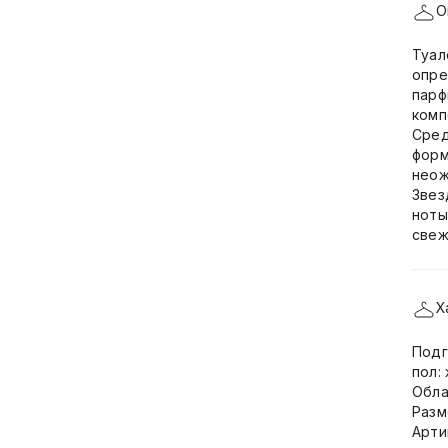
О
Туал
опре
парф
комп
Сред
форм
неож
Звез
ноты
свеж
Х
Подг
пол:
Обла
Разм
Арти