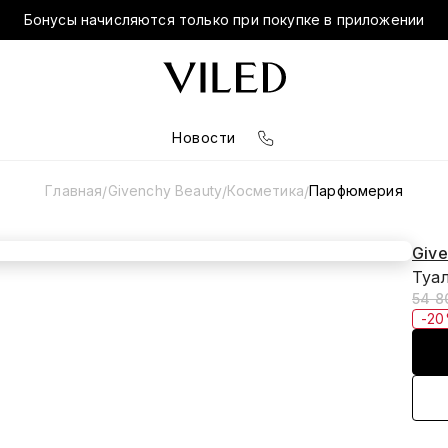
Бонусы начисляются только при покупке в приложении
Новости
Главная
Givenchy Beauty
Косметика
Парфюмерия
/
/
/
Give
Туал
54 8
-2