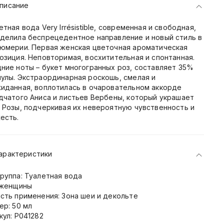
писание
етная вода Very Irrésistible, современная и свободная,
делила беспрецедентное направление и новый стиль в
юмерии. Первая женская цветочная ароматическая
озиция. Неповторимая, восхитительная и спонтанная.
ние ноты – букет многогранных роз, составляет 35%
улы. Экстраординарная роскошь, смелая и
иданная, воплотилась в очаровательном аккорде
дчатого Аниса и листьев Вербены, который украшает
 Розы, подчеркивая их невероятную чувственность и
есть.
арактеристики
руппа: Туалетная вода
 женщины
сть применения: Зона шеи и декольте
ер: 50 мл
кул: P041282