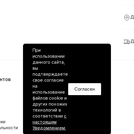
Д
Д
При
использовании
данного сайта,
вы
подтверждаете
нтов
VILED в соцсетях
свое согласие
на
Согласен
использование
файлов cookie и
других похожих
технологий в
соответствии
с
ики
настоящим
альности
Уведомлением.