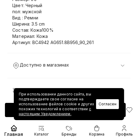
Цвет: Черный
пол: мужской
Вид : Ремни
Ширина: 3.5 cm
Состав: Кожа100%
Материал: Кожа
Артикул: BC4942 AG651.8B956_90_261
Доступно в магазинах
Доставка и возврат
При использовании данного сайта, вы
подтверждаете свое согласие на
использование файлов cookie и других
Согласен
похожих технологий в соответствии
с
Добавить в корзину
настоящим Уведомлением.
Главная
Каталог
Бренды
Корзина
Профиль