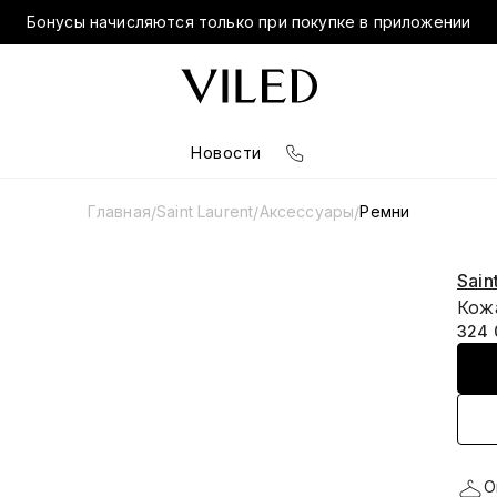
Бонусы начисляются только при покупке в приложении
Новости
Главная
Saint Laurent
Аксессуары
Ремни
/
/
/
Sain
Кож
324 
О