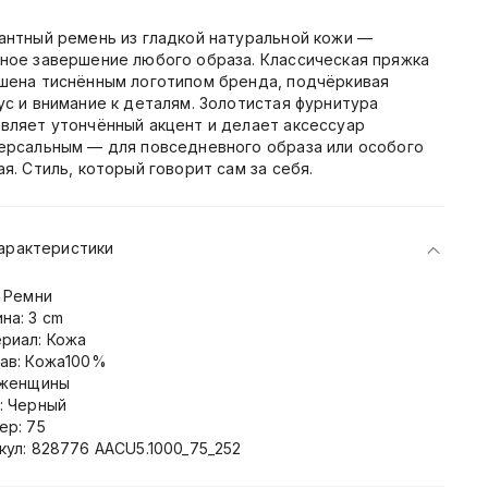
антный ремень из гладкой натуральной кожи —
ное завершение любого образа. Классическая пряжка
шена тиснённым логотипом бренда, подчёркивая
ус и внимание к деталям. Золотистая фурнитура
вляет утончённый акцент и делает аксессуар
ерсальным — для повседневного образа или особого
ая. Стиль, который говорит сам за себя.
арактеристики
: Ремни
на: 3 cm
риал: Кожа
ав: Кожа100%
 женщины
: Черный
ер: 75
кул: 828776 AACU5.1000_75_252