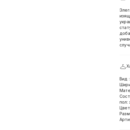
Элег
изящ
укра
стат
доба
унив
случ
Х
Вид 
Шири
Мате
Сост
пол:
Цвет
Разм
Арти