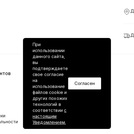
Д
Д
При
использовании
данного сайта,
вы
подтверждаете
нтов
VILED в соцсетях
свое согласие
на
Согласен
использование
файлов cookie и
других похожих
технологий в
соответствии
с
ики
настоящим
альности
Уведомлением.