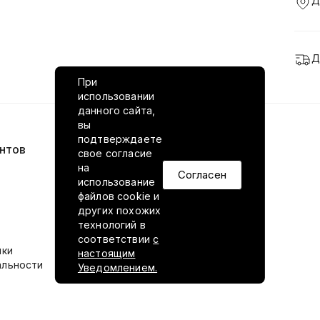
Д
Д
При
использовании
данного сайта,
вы
подтверждаете
нтов
VILED в соцсетях
свое согласие
на
Согласен
использование
файлов cookie и
других похожих
технологий в
соответствии
с
ики
настоящим
альности
Уведомлением.