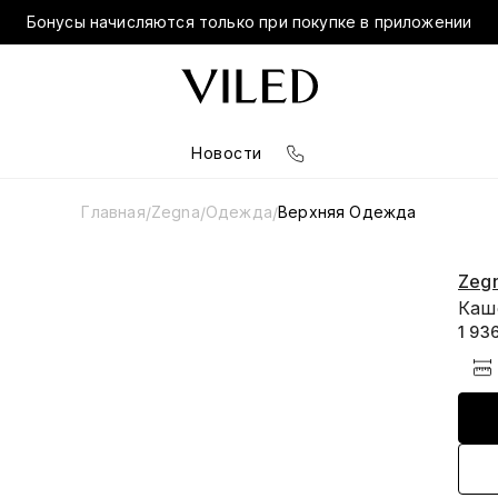
Бонусы начисляются только при покупке в приложении
Новости
Главная
Zegna
Одежда
Верхняя Одежда
/
/
/
Zeg
Каш
1 93