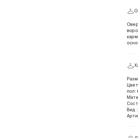
О
Овер
воро
карм
осно
Х
Разм
Цвет
пол:
Мате
Сост
Вид 
Арти