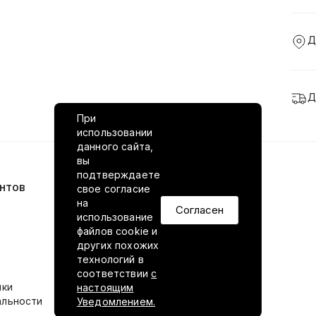
Д
Д
При
использовании
данного сайта,
вы
подтверждаете
нтов
VILED в соцсетях
свое согласие
на
Согласен
использование
файлов cookie и
других похожих
технологий в
соответствии
с
ики
настоящим
альности
Уведомлением.