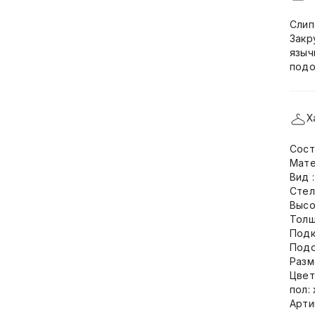
Слип
Закр
языч
подо
Х
Сост
Мате
Вид 
Стел
Высо
Толщ
Подк
Подо
Разм
Цвет
пол:
Арти