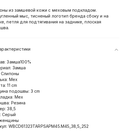
оны из замшевой кожи с меховым подкладом.
угленный мыс, тисненый логотип бренда сбоку и на
ке, петля для подтягивания на заднике, плоская
шва.
арактеристики
ав: Замша100%
риал: Замша
: Слипоны
ька: Мех
та: 11 cm
ина подошвы: 3 cm
ладка: Мех
шва: Резина
ер: 38,5
: Серый
 женщины
кул: WBCD61323TARPSAPM45.M45_38,5_252