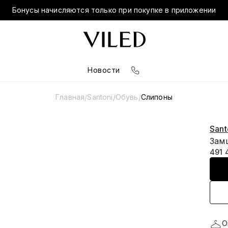
Бонусы начисляются только при покупке в приложении
Новости
Главная
Santoni
Обувь
Слипоны
/
/
/
Sant
Зам
491 
О