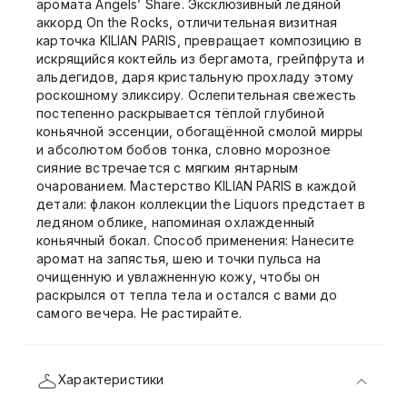
аромата Angels’ Share. Эксклюзивный ледяной
аккорд On the Rocks, отличительная визитная
карточка KILIAN PARIS, превращает композицию в
искрящийся коктейль из бергамота, грейпфрута и
альдегидов, даря кристальную прохладу этому
роскошному эликсиру. Ослепительная свежесть
постепенно раскрывается тёплой глубиной
коньячной эссенции, обогащённой смолой мирры
и абсолютом бобов тонка, словно морозное
сияние встречается с мягким янтарным
очарованием. Мастерство KILIAN PARIS в каждой
детали: флакон коллекции the Liquors предстает в
ледяном облике, напоминая охлажденный
коньячный бокал. Способ применения: Нанесите
аромат на запястья, шею и точки пульса на
очищенную и увлажненную кожу, чтобы он
раскрылся от тепла тела и остался с вами до
самого вечера. Не растирайте.
Характеристики