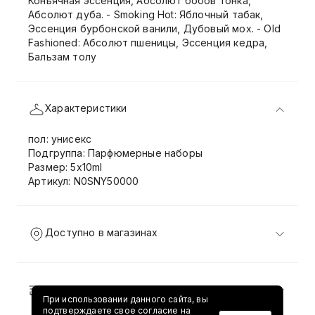
Коньячная эссенция, Абсолют бобов тонка,
Абсолют дуба. - Smoking Hot: Яблочный табак,
Эссенция бурбонской ванили, Дубовый мох. - Old
Fashioned: Абсолют пшеницы, Эссенция кедра,
Бальзам толу
Характеристики
пол: унисекс
Подгруппа: Парфюмерные наборы
Размер: 5x10ml
Артикул: N0SNY50000
Доступно в магазинах
Доставка и возврат
При использовании данного сайта, вы
подтверждаете свое согласие на