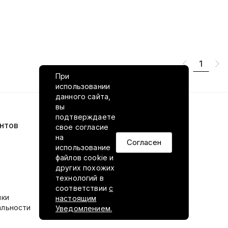
1
При
использовании
данного сайта,
вы
подтверждаете
нтов
VILED в соцсетях
свое согласие
на
Согласен
использование
файлов cookie и
других похожих
технологий в
соответствии
с
ики
настоящим
альности
Уведомлением.