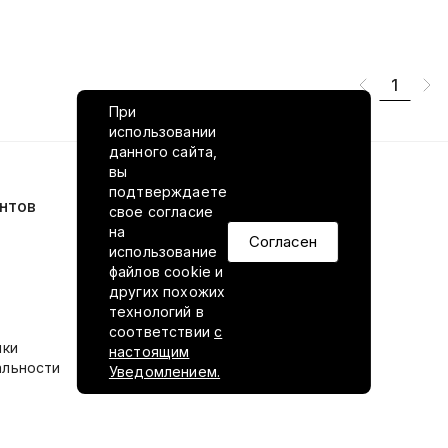
1
При
использовании
данного сайта,
вы
подтверждаете
нтов
VILED в соцсетях
свое согласие
на
Согласен
использование
файлов cookie и
других похожих
технологий в
соответствии
с
ики
настоящим
альности
Уведомлением.