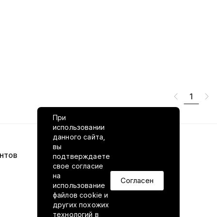
1
При
использовании
данного сайта,
вы
нтов
VILED в соцсетях
подтверждаете
свое согласие
на
Согласен
использование
файлов cookie и
других похожих
технологий в