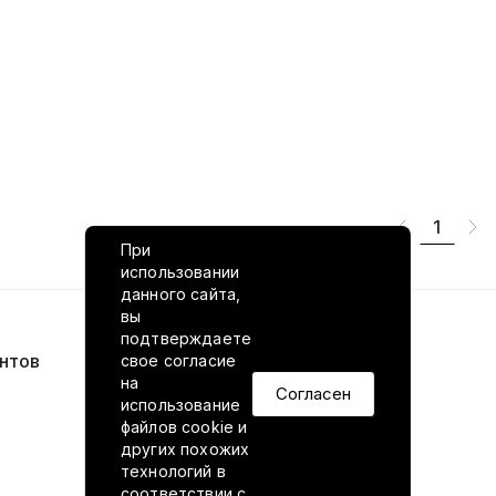
1
При
использовании
данного сайта,
вы
подтверждаете
нтов
VILED в соцсетях
свое согласие
на
Согласен
использование
файлов cookie и
других похожих
технологий в
соответствии
с