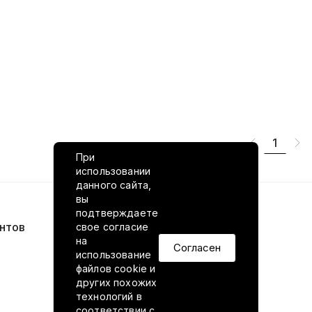
1
При
использовании
данного сайта,
вы
подтверждаете
нтов
VILED в соцсетях
свое согласие
на
Согласен
использование
файлов cookie и
других похожих
технологий в
соответствии
с